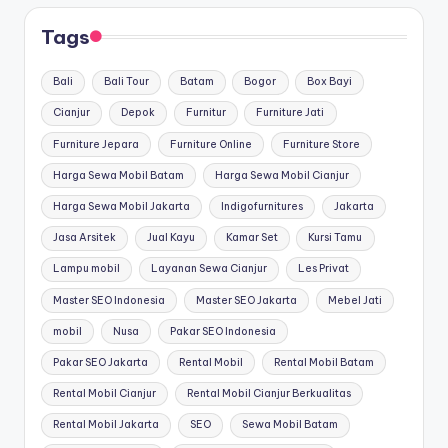
Tags
Bali
Bali Tour
Batam
Bogor
Box Bayi
Cianjur
Depok
Furnitur
Furniture Jati
Furniture Jepara
Furniture Online
Furniture Store
Harga Sewa Mobil Batam
Harga Sewa Mobil Cianjur
Harga Sewa Mobil Jakarta
Indigofurnitures
Jakarta
Jasa Arsitek
Jual Kayu
Kamar Set
Kursi Tamu
Lampu mobil
Layanan Sewa Cianjur
Les Privat
Master SEO Indonesia
Master SEO Jakarta
Mebel Jati
mobil
Nusa
Pakar SEO Indonesia
Pakar SEO Jakarta
Rental Mobil
Rental Mobil Batam
Rental Mobil Cianjur
Rental Mobil Cianjur Berkualitas
Rental Mobil Jakarta
SEO
Sewa Mobil Batam