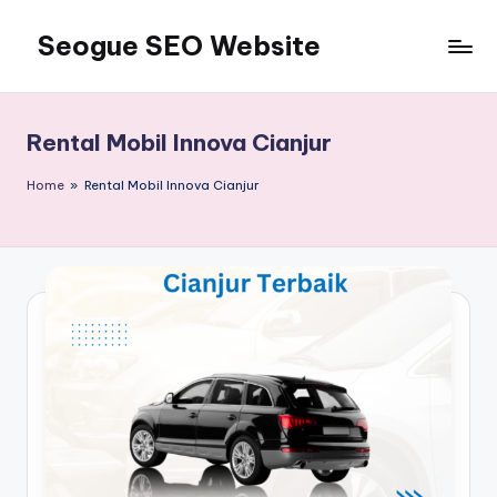
Seogue SEO Website
Skip
to
Jasa
content
SEO
Master
Rental Mobil Innova Cianjur
Ahli
dan
Home
»
Rental Mobil Innova Cianjur
Pakar
SEO
Indonesia
Murah
Terbaik
Bergaransi