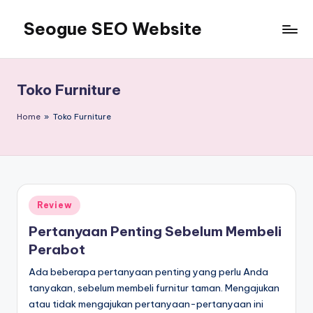
Seogue SEO Website
Skip
to
Jasa
content
SEO
Master
Toko Furniture
Ahli
dan
Home
»
Toko Furniture
Pakar
SEO
Indonesia
Murah
Terbaik
Posted
Review
Bergaransi
in
Pertanyaan Penting Sebelum Membeli
Perabot
Ada beberapa pertanyaan penting yang perlu Anda
tanyakan, sebelum membeli furnitur taman. Mengajukan
atau tidak mengajukan pertanyaan-pertanyaan ini