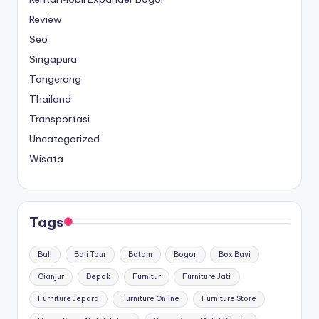
Review
Seo
Singapura
Tangerang
Thailand
Transportasi
Uncategorized
Wisata
Tags
Bali
Bali Tour
Batam
Bogor
Box Bayi
Cianjur
Depok
Furnitur
Furniture Jati
Furniture Jepara
Furniture Online
Furniture Store