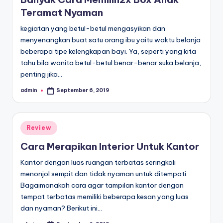
Teramat Nyaman
kegiatan yang betul-betul mengasyikan dan
menyenangkan buat satu orang ibu yaitu waktu belanja
beberapa tipe kelengkapan bayi. Ya, seperti yang kita
tahu bila wanita betul-betul benar-benar suka belanja,
penting jika…
admin
September 6, 2019
Posted
by
Posted
Review
in
Cara Merapikan Interior Untuk Kantor
Kantor dengan luas ruangan terbatas seringkali
menonjol sempit dan tidak nyaman untuk ditempati.
Bagaimanakah cara agar tampilan kantor dengan
tempat terbatas memiliki beberapa kesan yang luas
dan nyaman? Berikut ini…