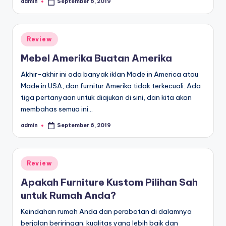
admin
September 6, 2019
Posted
by
Posted
Review
in
Mebel Amerika Buatan Amerika
Akhir-akhir ini ada banyak iklan Made in America atau
Made in USA, dan furnitur Amerika tidak terkecuali. Ada
tiga pertanyaan untuk diajukan di sini, dan kita akan
membahas semua ini…
admin
September 6, 2019
Posted
by
Posted
Review
in
Apakah Furniture Kustom Pilihan Sah
untuk Rumah Anda?
Keindahan rumah Anda dan perabotan di dalamnya
berjalan beriringan; kualitas yang lebih baik dan