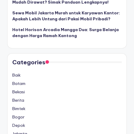
Mudah Dirawat? Simak Panduan Lengkapnya!
Sewa Mobil Jakarta Murah untuk Karyawan Kantor:
Apakah Lebih Untung dari Pakai Mobil Pribadi?
Hotel Horison Arcadia Mangga Dua: Surga Belanja
dengan Harga Ramah Kantong
Categories
Baik
Batam
Bekasi
Berita
Bimtek
Bogor
Depok
Jakarta