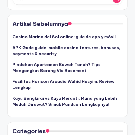
Artikel Sebelumnya
Casino Marina del Sol online: guía de app y móvil
APK Gude guide: mobile casino features, bonuses,
payments & security
Pindahan Apartemen Bawah Tanah? Tips
Mengangkut Barang Via Basement
Fasilitas Horison Arcadia Wahid Hasyim: Review
Lengkap
Kayu Bengkirai vs Kayu Meranti: Mana yang Lebih
Mudah Dirawat? Simak Panduan Lengkapnya!
Categories