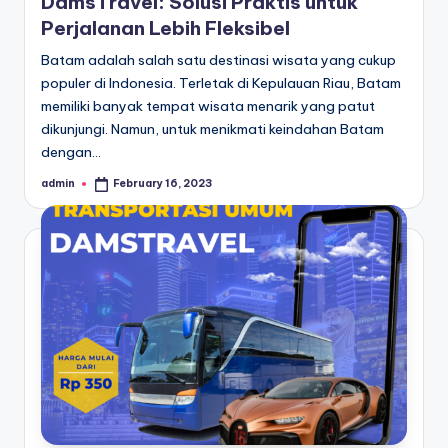
DamsTravel: Solusi Praktis untuk
Perjalanan Lebih Fleksibel
Batam adalah salah satu destinasi wisata yang cukup
populer di Indonesia. Terletak di Kepulauan Riau, Batam
memiliki banyak tempat wisata menarik yang patut
dikunjungi. Namun, untuk menikmati keindahan Batam
dengan…
admin
February 16, 2023
Posted
by