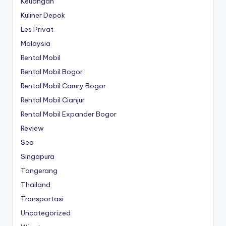
Keuangan
Kuliner Depok
Les Privat
Malaysia
Rental Mobil
Rental Mobil Bogor
Rental Mobil Camry Bogor
Rental Mobil Cianjur
Rental Mobil Expander Bogor
Review
Seo
Singapura
Tangerang
Thailand
Transportasi
Uncategorized