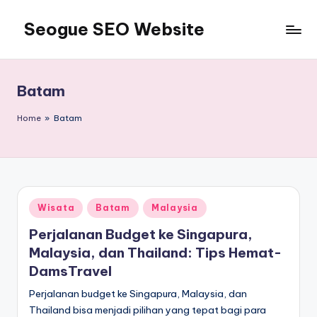
Seogue SEO Website
Skip
to
Jasa
content
SEO
Master
Batam
Ahli
dan
Home
»
Batam
Pakar
SEO
Indonesia
Murah
Terbaik
Posted
Wisata
Batam
Malaysia
Bergaransi
in
Perjalanan Budget ke Singapura,
Malaysia, dan Thailand: Tips Hemat-
DamsTravel
Perjalanan budget ke Singapura, Malaysia, dan
Thailand bisa menjadi pilihan yang tepat bagi para