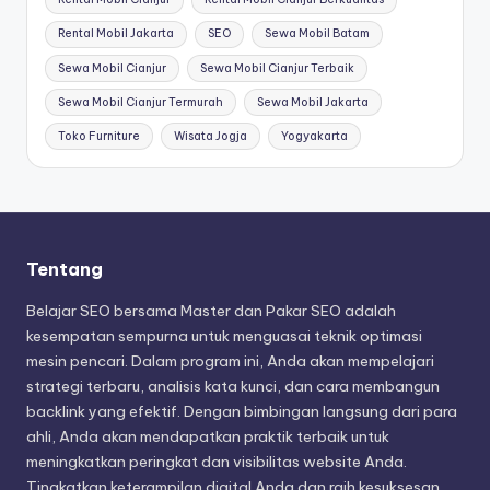
Rental Mobil Jakarta
SEO
Sewa Mobil Batam
Sewa Mobil Cianjur
Sewa Mobil Cianjur Terbaik
Sewa Mobil Cianjur Termurah
Sewa Mobil Jakarta
Toko Furniture
Wisata Jogja
Yogyakarta
Tentang
Belajar SEO bersama Master dan Pakar SEO adalah
kesempatan sempurna untuk menguasai teknik optimasi
mesin pencari. Dalam program ini, Anda akan mempelajari
strategi terbaru, analisis kata kunci, dan cara membangun
backlink yang efektif. Dengan bimbingan langsung dari para
ahli, Anda akan mendapatkan praktik terbaik untuk
meningkatkan peringkat dan visibilitas website Anda.
Tingkatkan keterampilan digital Anda dan raih kesuksesan