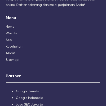
online. Daftar sekarang dan mulai perjalanan Anda!
Menu
Home
Wisata
Seo
Kesehatan
About
Sitemap
Partner
Google Trends
Google Indonesia
Jasa SEO Jakarta