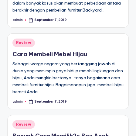
dalam banyak kasus akan membuat perbedaan antara
berakhir dengan pembelian furnitur Backyard…
admin
September 7, 2019
Posted
by
Posted
Review
in
Cara Membeli Mebel Hijau
Sebagai warga negara yang bertanggung jawab di
dunia yang memimpin gaya hidup ramah lingkungan dan
hijau, Anda mungkin bertanya-tanya bagaimana cara
membeli furnitur hijau. Bagaimanapun juga, membeli hijau
berarti Anda…
admin
September 7, 2019
Posted
by
Posted
Review
in
Banyak Cara Memilih2x Box Anak