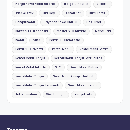
Harga Sewa Mobil Jakarta
Indigofurnitures
Jakarta
Jasa Arsitek
Jual Kayu
Kamar Set
Kursi Tamu
Lampu mobil
Layanan Sewa Cianjur
Les Privat
Master SEO Indonesia
Master SEO Jakarta
Mebel Jati
mobil
Nusa
Pakar SEO Indonesia
Pakar SEO Jakarta
Rental Mobil
Rental Mobil Batam
Rental Mobil Cianjur
Rental Mobil Cianjur Berkualitas
Rental Mobil Jakarta
SEO
Sewa Mobil Batam
Sewa Mobil Cianjur
Sewa Mobil Cianjur Terbaik
Sewa Mobil Cianjur Termurah
Sewa Mobil Jakarta
Toko Furniture
Wisata Jogja
Yogyakarta