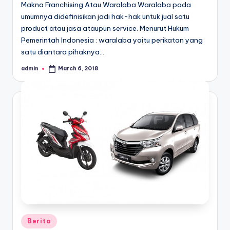
Makna Franchising Atau Waralaba Waralaba pada
umumnya didefinisikan jadi hak-hak untuk jual satu
product atau jasa ataupun service. Menurut Hukum
Pemerintah Indonesia : waralaba yaitu perikatan yang
satu diantara pihaknya…
admin
March 6, 2018
Posted
by
Posted
Berita