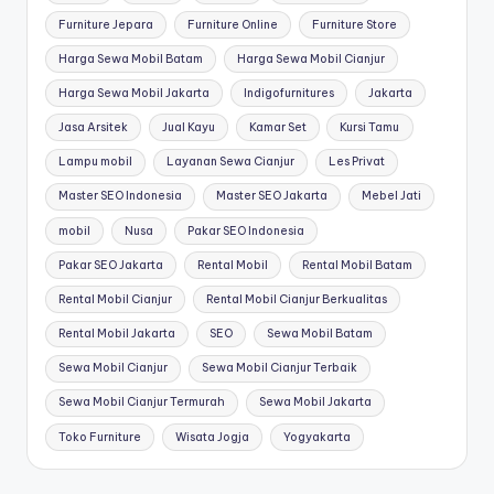
Furniture Jepara
Furniture Online
Furniture Store
Harga Sewa Mobil Batam
Harga Sewa Mobil Cianjur
Harga Sewa Mobil Jakarta
Indigofurnitures
Jakarta
Jasa Arsitek
Jual Kayu
Kamar Set
Kursi Tamu
Lampu mobil
Layanan Sewa Cianjur
Les Privat
Master SEO Indonesia
Master SEO Jakarta
Mebel Jati
mobil
Nusa
Pakar SEO Indonesia
Pakar SEO Jakarta
Rental Mobil
Rental Mobil Batam
Rental Mobil Cianjur
Rental Mobil Cianjur Berkualitas
Rental Mobil Jakarta
SEO
Sewa Mobil Batam
Sewa Mobil Cianjur
Sewa Mobil Cianjur Terbaik
Sewa Mobil Cianjur Termurah
Sewa Mobil Jakarta
Toko Furniture
Wisata Jogja
Yogyakarta