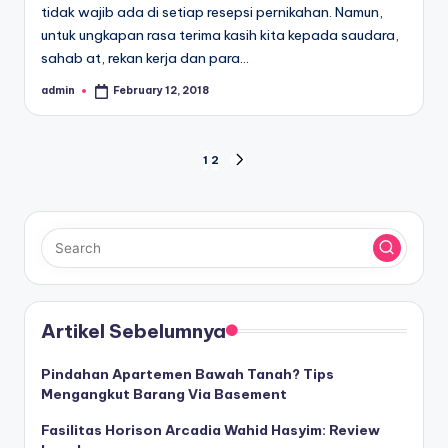
tidak wajib ada di setiap resepsi pernikahan. Namun,
untuk ungkapan rasa terima kasih kita kepada saudara,
sahab at, rekan kerja dan para…
admin
February 12, 2018
Posted
by
Posts
1
2
NEXT
PAGE
pagination
Artikel Sebelumnya
Pindahan Apartemen Bawah Tanah? Tips
Mengangkut Barang Via Basement
Fasilitas Horison Arcadia Wahid Hasyim: Review