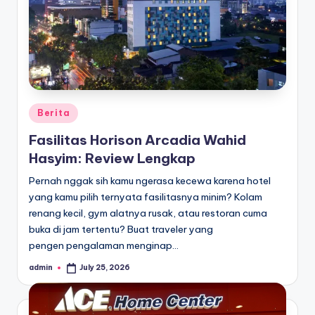
Posted
Berita
in
Fasilitas Horison Arcadia Wahid
Hasyim: Review Lengkap
Pernah nggak sih kamu ngerasa kecewa karena hotel
yang kamu pilih ternyata fasilitasnya minim? Kolam
renang kecil, gym alatnya rusak, atau restoran cuma
buka di jam tertentu? Buat traveler yang
pengen pengalaman menginap…
admin
July 25, 2026
Posted
by