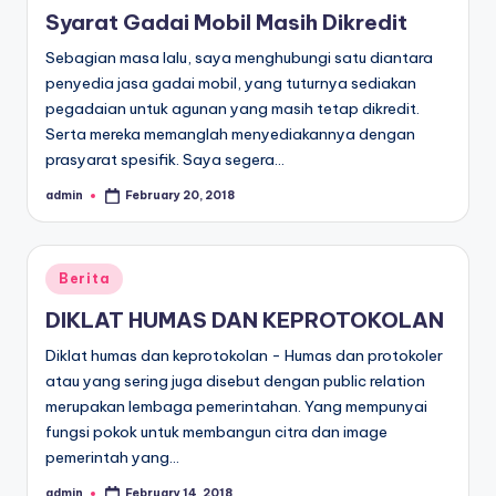
in
Syarat Gadai Mobil Masih Dikredit
Sebagian masa lalu, saya menghubungi satu diantara
penyedia jasa gadai mobil, yang tuturnya sediakan
pegadaian untuk agunan yang masih tetap dikredit.
Serta mereka memanglah menyediakannya dengan
prasyarat spesifik. Saya segera…
admin
February 20, 2018
Posted
by
Posted
Berita
in
DIKLAT HUMAS DAN KEPROTOKOLAN
Diklat humas dan keprotokolan - Humas dan protokoler
atau yang sering juga disebut dengan public relation
merupakan lembaga pemerintahan. Yang mempunyai
fungsi pokok untuk membangun citra dan image
pemerintah yang…
admin
February 14, 2018