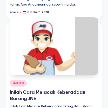
tahun. Apa Anda ingin jadi seperti mereka…
admin
October 1, 2020
Posted
by
Posted
Berita
in
Inilah Cara Melacak Keberadaan
Barang JNE
Inilah Cara Melacak Keberadaan Barang JNE - Pada