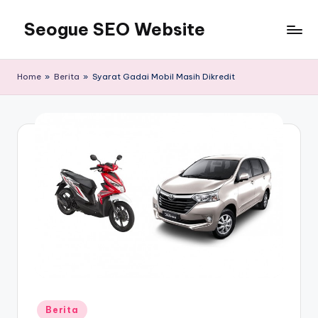
Seogue SEO Website
Skip
to
Jasa
content
SEO
Home
»
Berita
»
Syarat Gadai Mobil Masih Dikredit
Master
Ahli
dan
Pakar
SEO
Indonesia
Murah
Terbaik
Bergaransi
Posted
Berita