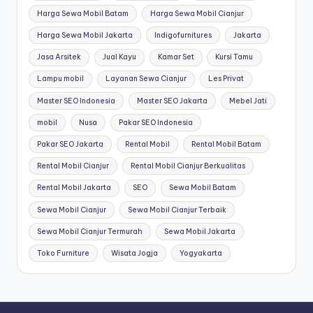
Harga Sewa Mobil Batam
Harga Sewa Mobil Cianjur
Harga Sewa Mobil Jakarta
Indigofurnitures
Jakarta
Jasa Arsitek
Jual Kayu
Kamar Set
Kursi Tamu
Lampu mobil
Layanan Sewa Cianjur
Les Privat
Master SEO Indonesia
Master SEO Jakarta
Mebel Jati
mobil
Nusa
Pakar SEO Indonesia
Pakar SEO Jakarta
Rental Mobil
Rental Mobil Batam
Rental Mobil Cianjur
Rental Mobil Cianjur Berkualitas
Rental Mobil Jakarta
SEO
Sewa Mobil Batam
Sewa Mobil Cianjur
Sewa Mobil Cianjur Terbaik
Sewa Mobil Cianjur Termurah
Sewa Mobil Jakarta
Toko Furniture
Wisata Jogja
Yogyakarta