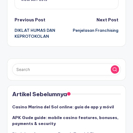
Post
Previous Post
Next Post
DIKLAT HUMAS DAN
Penjelasan Franchising
navigation
KEPROTOKOLAN
Artikel Sebelumnya
Casino Marina del Sol online: guía de app y móvil
APK Gude guide: mobile casino features, bonuses,
payments & security