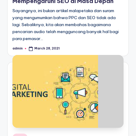
Mempengaruhi SEO di Masa Depan
Sayangnya, ini bukan artikel malapetaka dan suram
yang mengumumkan bahwa PPC dan SEO tidak ada
lagi. Sebaliknya, kita akan membahas bagaimana
pencarian audio telah mengguncang banyak hal bagi
para pemasar…
admin
March 28, 2021
Posted
by