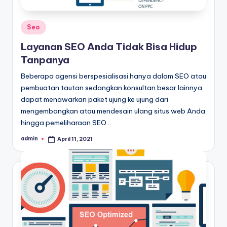
Posted
Seo
in
Layanan SEO Anda Tidak Bisa Hidup
Tanpanya
Beberapa agensi berspesialisasi hanya dalam SEO atau
pembuatan tautan sedangkan konsultan besar lainnya
dapat menawarkan paket ujung ke ujung dari
mengembangkan atau mendesain ulang situs web Anda
hingga pemeliharaan SEO…
admin
April 11, 2021
Posted
by