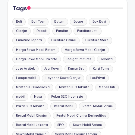
Tags
Bali
Bali Tour
Batam
Bogor
Box Bayi
Cianjur
Depok
Furnitur
Furniture Jati
Furniture Jepara
Furniture Online
Furniture Store
Harga Sewa Mobil Batam
Harga Sewa Mobil Cianjur
Harga Sewa Mobil Jakarta
Indigofurnitures
Jakarta
Jasa Arsitek
Jual Kayu
Kamar Set
Kursi Tamu
Lampu mobil
Layanan Sewa Cianjur
Les Privat
Master SEO Indonesia
Master SEO Jakarta
Mebel Jati
mobil
Nusa
Pakar SEO Indonesia
Pakar SEO Jakarta
Rental Mobil
Rental Mobil Batam
Rental Mobil Cianjur
Rental Mobil Cianjur Berkualitas
Rental Mobil Jakarta
SEO
Sewa Mobil Batam
Sewa Mobil Cianjur
Sewa Mobil Cianjur Terbaik