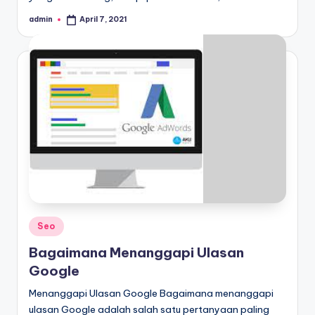
admin
April 7, 2021
Posted
by
Posted
Seo
in
Bagaimana Menanggapi Ulasan
Google
Menanggapi Ulasan Google Bagaimana menanggapi
ulasan Google adalah salah satu pertanyaan paling