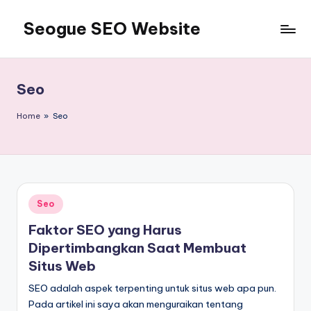
Seogue SEO Website
Skip
to
Jasa
content
SEO
Master
Seo
Ahli
dan
Home
»
Seo
Pakar
SEO
Indonesia
Murah
Terbaik
Posted
Seo
Bergaransi
in
Faktor SEO yang Harus
Dipertimbangkan Saat Membuat
Situs Web
SEO adalah aspek terpenting untuk situs web apa pun.
Pada artikel ini saya akan menguraikan tentang