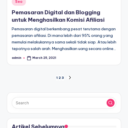
Posted
Seo
in
Pemasaran Digital dan Blogging
untuk Menghasilkan Komisi Afiliasi
Pemasaran digital berkembang pesat terutama dengan
pemasaran afiliasi. Di mana lebih dari 95% orang yang
memulai melakukannya sama sekali tidak siap. Atau lebih
tepatnya salah arah. Menghasilkan uang secara online…
admin
March 25, 2021
Posted
by
Posts
1
2
3
NEXT
PAGE
pagination
Artikel Sebelumnya