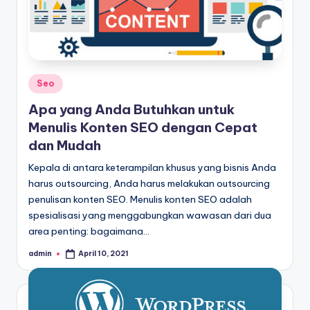
Posted
Seo
in
Apa yang Anda Butuhkan untuk
Menulis Konten SEO dengan Cepat
dan Mudah
Kepala di antara keterampilan khusus yang bisnis Anda
harus outsourcing, Anda harus melakukan outsourcing
penulisan konten SEO. Menulis konten SEO adalah
spesialisasi yang menggabungkan wawasan dari dua
area penting: bagaimana…
admin
April 10, 2021
Posted
by