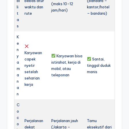
bi
bebas atur
(bandara –
(maks 10-12
li
waktu dan
kantor/hotel
jam/hari)
t
rute
– bandara)
a
s
K
e
n
Karyawan
y
Karyawan bisa
capek
Santai,
a
istirahat, kerja di
nyetir
tinggal duduk
m
mobil, atau
setelah
manis
a
teleponan
seharian
n
kerja
a
n
C
o
c
Perjalanan
Perjalanan jauh
Tamu
o
dekat
(Jakarta –
eksekutif dari