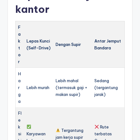
kantor
F
a
k
Lepas Kunci
Antar Jemput
Dengan Supir
t
(Self-Drive)
Bandara
o
r
H
a
Lebih mahal
Sedang
r
Lebih murah
(termasuk gaji +
(tergantung
g
makan supir)
jarak)
a
Fl
e
k
Rute
Tergantung
si
Karyawan
terbatas
jam kerja supir