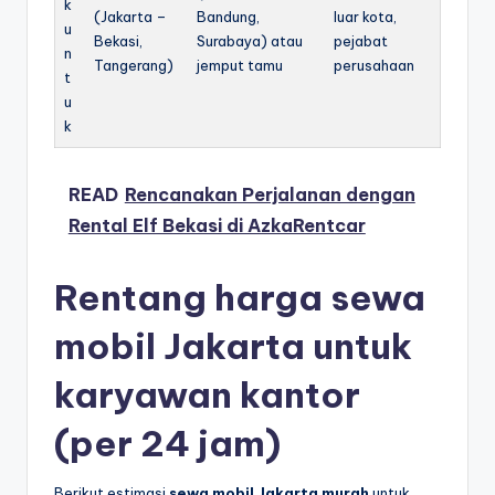
k
(Jakarta –
Bandung,
luar kota,
u
Bekasi,
Surabaya) atau
pejabat
n
Tangerang)
jemput tamu
perusahaan
t
u
k
READ
Rencanakan Perjalanan dengan
Rental Elf Bekasi di AzkaRentcar
Rentang harga sewa
mobil Jakarta untuk
karyawan kantor
(per 24 jam)
Berikut estimasi
sewa mobil Jakarta murah
untuk