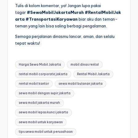
Tulis di kolom komentar, ya! Jangan lupa pakai
tagar
#SewaMobilJakartaMurah
#RentalMobilJak
arta
#TransportasiKaryawan
biar aku dan teman-
teman yang lain bisa saling berbagi pengalaman.
Semoga perjalanan dinasmu lancar, aman, dan selalu
tepat waktu!
Tags:
Harga Sewa Mobil Jakarta
mobil dinas rental
rental mobil corporate jakarta
Rental Mobil Jakarta
rental mobil kantor
sewa mobil bulanan jakarta
sewa mobil dengan supir jakarta
sewa mobil jakarta murah
sewa mobil lepas kunci jakarta
sewa mobil untuk karyawan
tips sewa mobil untuk perusahaan