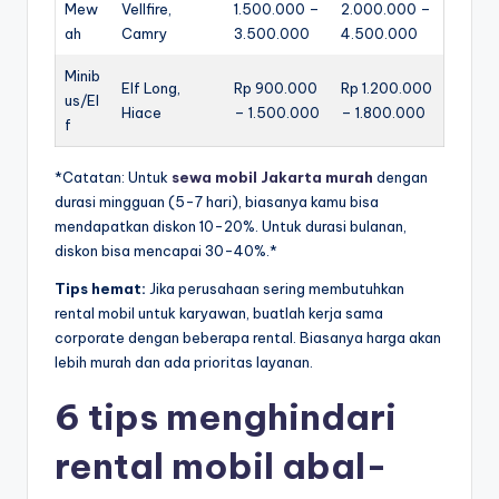
Mew
Vellfire,
1.500.000 –
2.000.000 –
ah
Camry
3.500.000
4.500.000
Minib
Elf Long,
Rp 900.000
Rp 1.200.000
us/El
Hiace
– 1.500.000
– 1.800.000
f
*
Catatan: Untuk
sewa mobil Jakarta murah
dengan
durasi mingguan (5-7 hari), biasanya kamu bisa
mendapatkan diskon 10-20%. Untuk durasi bulanan,
diskon bisa mencapai 30-40%.
*
Tips hemat:
Jika perusahaan sering membutuhkan
rental mobil untuk karyawan, buatlah kerja sama
corporate dengan beberapa rental. Biasanya harga akan
lebih murah dan ada prioritas layanan.
6 tips menghindari
rental mobil abal-