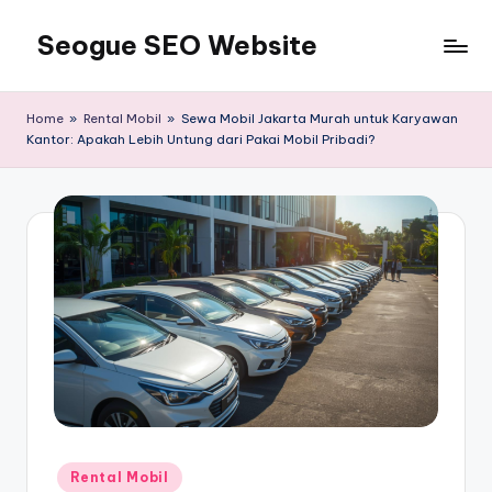
Seogue SEO Website
Skip
to
Jasa
content
SEO
Home
»
Rental Mobil
»
Sewa Mobil Jakarta Murah untuk Karyawan
Master
Kantor: Apakah Lebih Untung dari Pakai Mobil Pribadi?
Ahli
dan
Pakar
SEO
Indonesia
Murah
Terbaik
Bergaransi
Posted
Rental Mobil