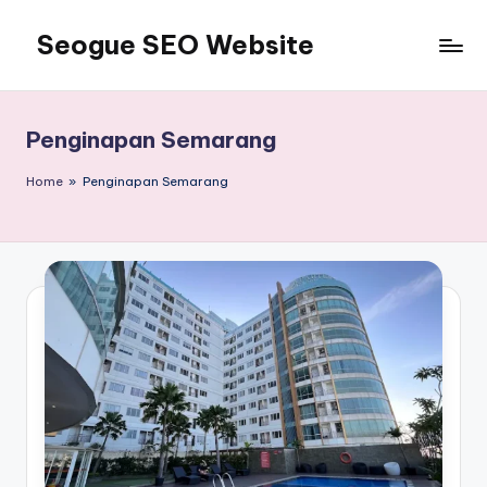
Seogue SEO Website
Skip
to
Jasa
content
SEO
Master
Penginapan Semarang
Ahli
dan
Home
»
Penginapan Semarang
Pakar
SEO
Indonesia
Murah
Terbaik
Bergaransi