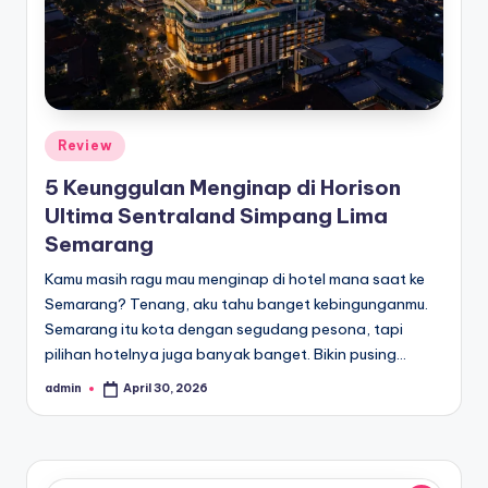
Posted
Review
in
5 Keunggulan Menginap di Horison
Ultima Sentraland Simpang Lima
Semarang
Kamu masih ragu mau menginap di hotel mana saat ke
Semarang? Tenang, aku tahu banget kebingunganmu.
Semarang itu kota dengan segudang pesona, tapi
pilihan hotelnya juga banyak banget. Bikin pusing…
admin
April 30, 2026
Posted
by