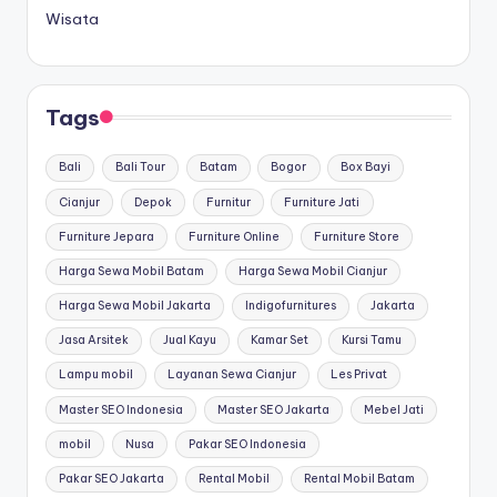
Wisata
Tags
Bali
Bali Tour
Batam
Bogor
Box Bayi
Cianjur
Depok
Furnitur
Furniture Jati
Furniture Jepara
Furniture Online
Furniture Store
Harga Sewa Mobil Batam
Harga Sewa Mobil Cianjur
Harga Sewa Mobil Jakarta
Indigofurnitures
Jakarta
Jasa Arsitek
Jual Kayu
Kamar Set
Kursi Tamu
Lampu mobil
Layanan Sewa Cianjur
Les Privat
Master SEO Indonesia
Master SEO Jakarta
Mebel Jati
mobil
Nusa
Pakar SEO Indonesia
Pakar SEO Jakarta
Rental Mobil
Rental Mobil Batam