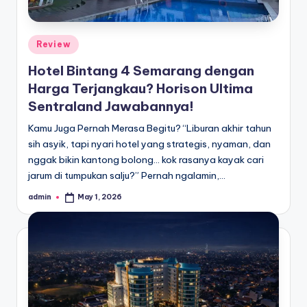
Posted
Review
in
Hotel Bintang 4 Semarang dengan
Harga Terjangkau? Horison Ultima
Sentraland Jawabannya!
Kamu Juga Pernah Merasa Begitu? “Liburan akhir tahun
sih asyik, tapi nyari hotel yang strategis, nyaman, dan
nggak bikin kantong bolong… kok rasanya kayak cari
jarum di tumpukan salju?” Pernah ngalamin,…
admin
May 1, 2026
Posted
by