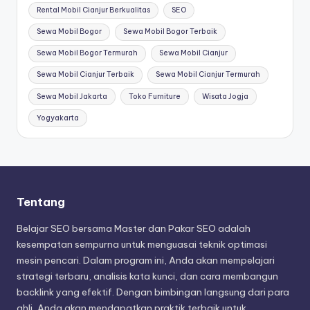
Rental Mobil Cianjur Berkualitas
SEO
Sewa Mobil Bogor
Sewa Mobil Bogor Terbaik
Sewa Mobil Bogor Termurah
Sewa Mobil Cianjur
Sewa Mobil Cianjur Terbaik
Sewa Mobil Cianjur Termurah
Sewa Mobil Jakarta
Toko Furniture
Wisata Jogja
Yogyakarta
Tentang
Belajar SEO bersama Master dan Pakar SEO adalah
kesempatan sempurna untuk menguasai teknik optimasi
mesin pencari. Dalam program ini, Anda akan mempelajari
strategi terbaru, analisis kata kunci, dan cara membangun
backlink yang efektif. Dengan bimbingan langsung dari para
ahli, Anda akan mendapatkan praktik terbaik untuk