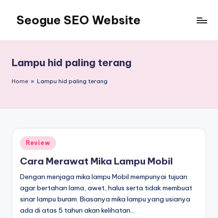
Seogue SEO Website
Skip
to
Jasa
content
SEO
Master
Lampu hid paling terang
Ahli
dan
Home
»
Lampu hid paling terang
Pakar
SEO
Indonesia
Murah
Terbaik
Posted
Review
Bergaransi
in
Cara Merawat Mika Lampu Mobil
Dengan menjaga mika lampu Mobil mempunyai tujuan
agar bertahan lama, awet, halus serta tidak membuat
sinar lampu buram. Biasanya mika lampu yang usianya
ada di atas 5 tahun akan kelihatan…