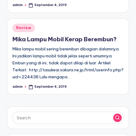
admin
September 4, 2019
Posted
by
Posted
Review
in
Mika Lampu Mobil Kerap Berembun?
Mika lampu mobil sering berembun dibagian dalamnya.
Ini jadikan lampu mobil tidak jelas seperti umumnya.
Embun yang di ini, tidak dapat dilap di luar. Artikel
Terkait : http://tasukeai.sakura.ne.jp/html/userinfo.php?
uid=224438 Lalu mengapa…
admin
September 4, 2019
Posted
by