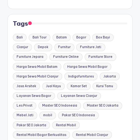
Tags
Bali
Bali Tour
Batam
Bogor
Box Bayi
Cianjur
Depok
Furnitur
Furniture Jati
Furniture Jepara
Furniture Online
Furniture Store
Harga Sewa Mobil Batam
Harga Sewa Mobil Bogor
Harga Sewa Mobil Cianjur
Indigofurnitures
Jakarta
Jasa Arsitek
Jual Kayu
Kamar Set
Kursi Tamu
Layanan Sewa Bogor
Layanan Sewa Cianjur
Les Privat
Master SEO Indonesia
Master SEO Jakarta
Mebel Jati
mobil
Pakar SEO Indonesia
Pakar SEO Jakarta
Rental Mobil
Rental Mobil Bogor Berkualitas
Rental Mobil Cianjur