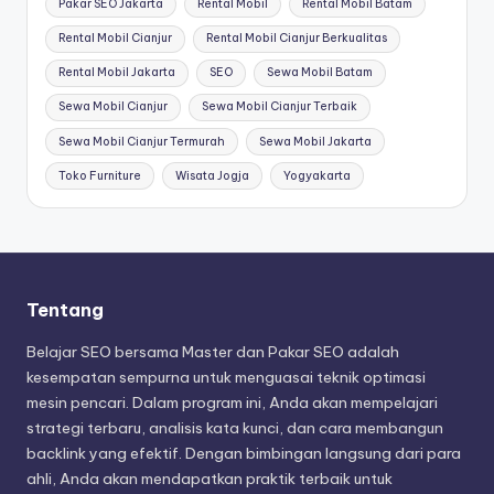
Pakar SEO Jakarta
Rental Mobil
Rental Mobil Batam
Rental Mobil Cianjur
Rental Mobil Cianjur Berkualitas
Rental Mobil Jakarta
SEO
Sewa Mobil Batam
Sewa Mobil Cianjur
Sewa Mobil Cianjur Terbaik
Sewa Mobil Cianjur Termurah
Sewa Mobil Jakarta
Toko Furniture
Wisata Jogja
Yogyakarta
Tentang
Belajar SEO bersama Master dan Pakar SEO adalah
kesempatan sempurna untuk menguasai teknik optimasi
mesin pencari. Dalam program ini, Anda akan mempelajari
strategi terbaru, analisis kata kunci, dan cara membangun
backlink yang efektif. Dengan bimbingan langsung dari para
ahli, Anda akan mendapatkan praktik terbaik untuk