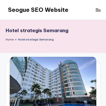
Seogue SEO Website
Skip
to
Jasa
content
SEO
Master
Hotel strategis Semarang
Ahli
dan
Home
»
Hotel strategis Semarang
Pakar
SEO
Indonesia
Murah
Terbaik
Bergaransi