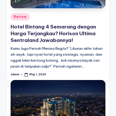
Posted
Review
in
Hotel Bintang 4 Semarang dengan
Harga Terjangkau? Horison Ultima
Sentraland Jawabannya!
Kamu Juga Pernah Merasa Begitu? “Liburan akhir tahun
sih asyik, tapi nyari hotel yang strategis, nyaman, dan
nggak bikin kantong bolong… kok rasanya kayak cari
jarum di tumpukan salju?” Pernah ngalamin,…
admin
May 1, 2026
Posted
by