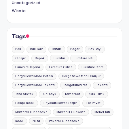
Uncategorized
Wisata
Tags
Bali
Bali Tour
Batam
Bogor
Box Bayi
Cianjur
Depok
Furnitur
Furniture Jati
Furniture Jepara
Furniture Online
Furniture Store
Harga Sewa Mobil Batam
Harga Sewa Mobil Cianjur
Harga Sewa Mobil Jakarta
Indigofurnitures
Jakarta
Jasa Arsitek
Jual Kayu
Kamar Set
Kursi Tamu
Lampu mobil
Layanan Sewa Cianjur
Les Privat
Master SEO Indonesia
Master SEO Jakarta
Mebel Jati
mobil
Nusa
Pakar SEO Indonesia