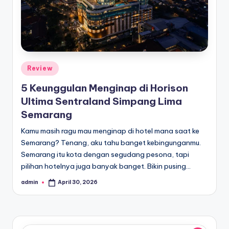
Posted
Review
in
5 Keunggulan Menginap di Horison
Ultima Sentraland Simpang Lima
Semarang
Kamu masih ragu mau menginap di hotel mana saat ke
Semarang? Tenang, aku tahu banget kebingunganmu.
Semarang itu kota dengan segudang pesona, tapi
pilihan hotelnya juga banyak banget. Bikin pusing…
admin
April 30, 2026
Posted
by