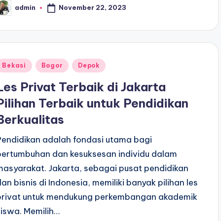
November 22, 2023
admin
osted
y
Posted
Bekasi
Bogor
Depok
n
Les Privat Terbaik di Jakarta
Pilihan Terbaik untuk Pendidikan
Berkualitas
Pendidikan adalah fondasi utama bagi
pertumbuhan dan kesuksesan individu dalam
masyarakat. Jakarta, sebagai pusat pendidikan
dan bisnis di Indonesia, memiliki banyak pilihan les
privat untuk mendukung perkembangan akademik
siswa. Memilih…