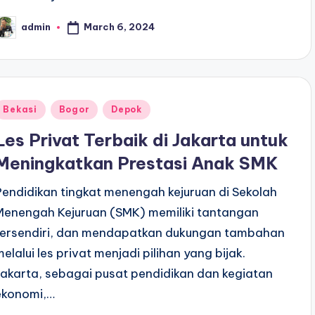
March 6, 2024
admin
osted
y
Posted
Bekasi
Bogor
Depok
n
Les Privat Terbaik di Jakarta untuk
Meningkatkan Prestasi Anak SMK
Pendidikan tingkat menengah kejuruan di Sekolah
Menengah Kejuruan (SMK) memiliki tantangan
tersendiri, dan mendapatkan dukungan tambahan
melalui les privat menjadi pilihan yang bijak.
Jakarta, sebagai pusat pendidikan dan kegiatan
ekonomi,…