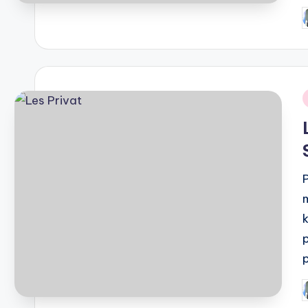
P
b
i
P
b