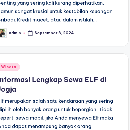
penting yang sering kali kurang diperhatikan,
namun sangat krusial untuk kestabilan keuangan
pribadi. Kredit macet, atau dalam istilah…
September 8, 2024
admin
osted
y
Posted
Wisata
n
Informasi Lengkap Sewa ELF di
Jogja
Elf merupakan salah satu kendaraan yang sering
dipilih oleh banyak orang untuk bepergian. Tidak
seperti sewa mobil, jika Anda menyewa Elf maka
Anda dapat menampung banyak orang