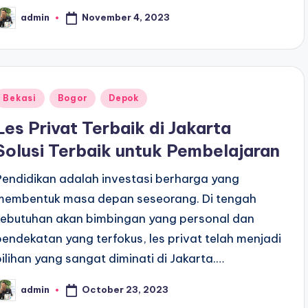
November 4, 2023
admin
osted
y
Posted
Bekasi
Bogor
Depok
n
Les Privat Terbaik di Jakarta
Solusi Terbaik untuk Pembelajaran
Pendidikan adalah investasi berharga yang
membentuk masa depan seseorang. Di tengah
kebutuhan akan bimbingan yang personal dan
pendekatan yang terfokus, les privat telah menjadi
pilihan yang sangat diminati di Jakarta.…
October 23, 2023
admin
osted
y