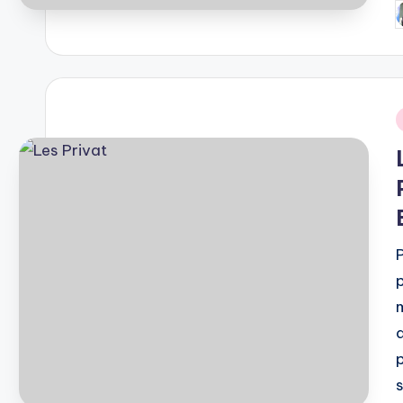
P
b
i