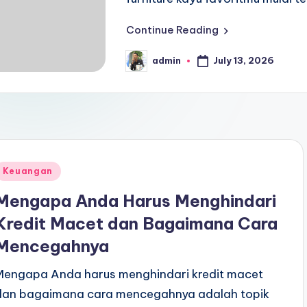
Continue Reading
July 13, 2026
admin
Posted
by
Posted
Keuangan
n
Mengapa Anda Harus Menghindari
Kredit Macet dan Bagaimana Cara
Mencegahnya
Mengapa Anda harus menghindari kredit macet
dan bagaimana cara mencegahnya adalah topik