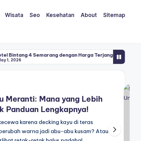
Wisata
Seo
Kesehatan
About
Sitemap
g 4 Semarang dengan Harga Terjangkau? Horison Ultima S
g 4 Semarang dengan Harga Terjangkau? Horison Ultima S
u Meranti: Mana yang Lebih
k Panduan Lengkapnya!
ecewa karena decking kayu di teras
 berubah warna jadi abu-abu kusam? Atau
erlihat retak-retak halus padahal…