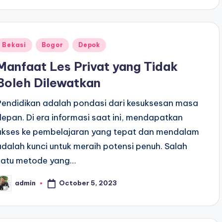
Posted
Bekasi
Bogor
Depok
n
Manfaat Les Privat yang Tidak
Boleh Dilewatkan
Pendidikan adalah pondasi dari kesuksesan masa
depan. Di era informasi saat ini, mendapatkan
akses ke pembelajaran yang tepat dan mendalam
adalah kunci untuk meraih potensi penuh. Salah
satu metode yang…
October 5, 2023
admin
osted
y