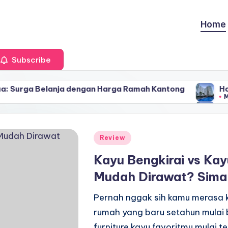
Home
Subscribe
elanja dengan Harga Ramah Kantong
Hotel Bintan
May 1, 2026
elanja dengan Harga Ramah Kantong
Hotel Bintan
May 1, 2026
Posted
Review
in
Kayu Bengkirai vs Kay
Mudah Dirawat? Sima
Pernah nggak sih kamu merasa k
rumah yang baru setahun mulai
furniture kayu favoritmu mulai t