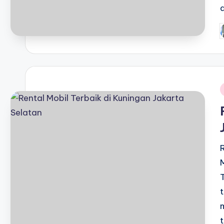
P
b
i