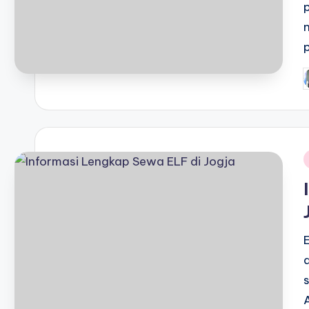
P
b
i