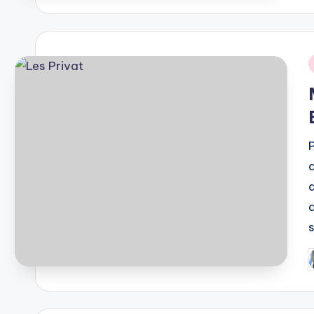
i
P
b