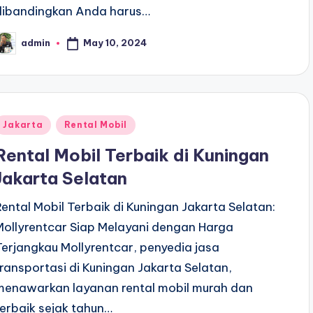
dibandingkan Anda harus…
May 10, 2024
admin
osted
y
Posted
Jakarta
Rental Mobil
n
Rental Mobil Terbaik di Kuningan
Jakarta Selatan
Rental Mobil Terbaik di Kuningan Jakarta Selatan:
Mollyrentcar Siap Melayani dengan Harga
Terjangkau Mollyrentcar, penyedia jasa
transportasi di Kuningan Jakarta Selatan,
menawarkan layanan rental mobil murah dan
terbaik sejak tahun…