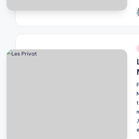
P
b
i