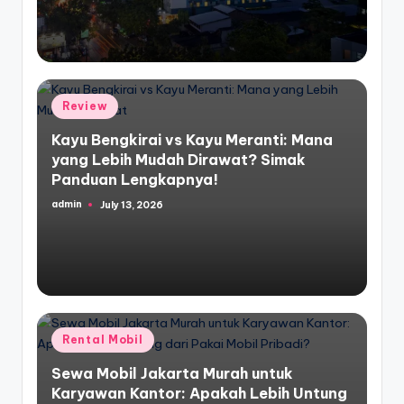
Posted
Review
in
Kayu Bengkirai vs Kayu Meranti: Mana
yang Lebih Mudah Dirawat? Simak
Panduan Lengkapnya!
admin
July 13, 2026
Posted
by
Posted
Rental Mobil
in
Sewa Mobil Jakarta Murah untuk
Karyawan Kantor: Apakah Lebih Untung