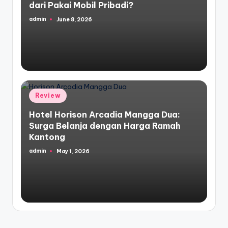
dari Pakai Mobil Pribadi?
admin
June 8, 2026
Posted
by
Posted
Review
in
Hotel Horison Arcadia Mangga Dua:
Surga Belanja dengan Harga Ramah
Kantong
admin
May 1, 2026
Posted
by