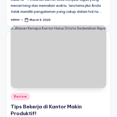
menantang dan memakan waktu, terutama jika Anda
tidak memiliki pengalaman yang cukup dalam hal itu.…
admin
March 9, 2023
Posted
by
Posted
Review
in
Tips Bekerja di Kantor Makin
Produktif!