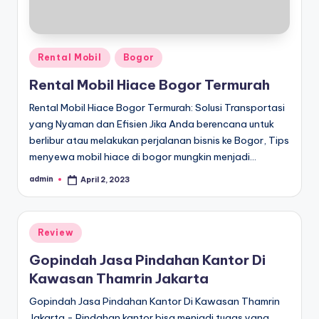
Posted
Rental Mobil
Bogor
in
Rental Mobil Hiace Bogor Termurah
Rental Mobil Hiace Bogor Termurah: Solusi Transportasi
yang Nyaman dan Efisien Jika Anda berencana untuk
berlibur atau melakukan perjalanan bisnis ke Bogor, Tips
menyewa mobil hiace di bogor mungkin menjadi…
admin
April 2, 2023
Posted
by
Posted
Review
in
Gopindah Jasa Pindahan Kantor Di
Kawasan Thamrin Jakarta
Gopindah Jasa Pindahan Kantor Di Kawasan Thamrin
Jakarta - Pindahan kantor bisa menjadi tugas yang