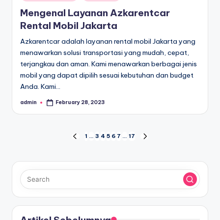
in
Mengenal Layanan Azkarentcar
Rental Mobil Jakarta
Azkarentcar adalah layanan rental mobil Jakarta yang
menawarkan solusi transportasi yang mudah, cepat,
terjangkau dan aman. Kami menawarkan berbagai jenis
mobil yang dapat dipilih sesuai kebutuhan dan budget
Anda. Kami…
admin
February 28, 2023
Posted
by
Posts
1
…
3
4
5
6
7
…
17
PREVIOUS
NEXT
PAGE
PAGE
pagination