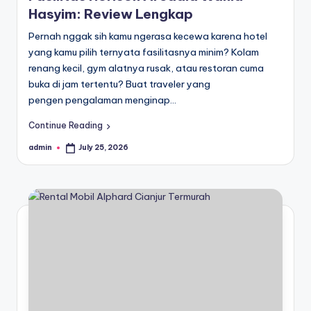
Hasyim: Review Lengkap
Pernah nggak sih kamu ngerasa kecewa karena hotel
yang kamu pilih ternyata fasilitasnya minim? Kolam
renang kecil, gym alatnya rusak, atau restoran cuma
buka di jam tertentu? Buat traveler yang
pengen pengalaman menginap…
Continue Reading
admin
July 25, 2026
Posted
by