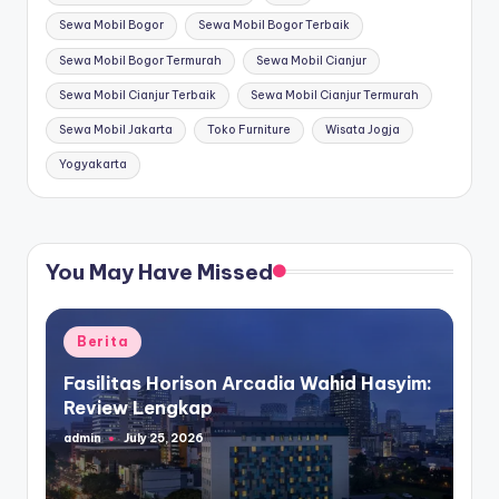
Sewa Mobil Bogor
Sewa Mobil Bogor Terbaik
Sewa Mobil Bogor Termurah
Sewa Mobil Cianjur
Sewa Mobil Cianjur Terbaik
Sewa Mobil Cianjur Termurah
Sewa Mobil Jakarta
Toko Furniture
Wisata Jogja
Yogyakarta
You May Have Missed
Posted
Berita
in
Fasilitas Horison Arcadia Wahid Hasyim:
Review Lengkap
admin
July 25, 2026
Posted
by