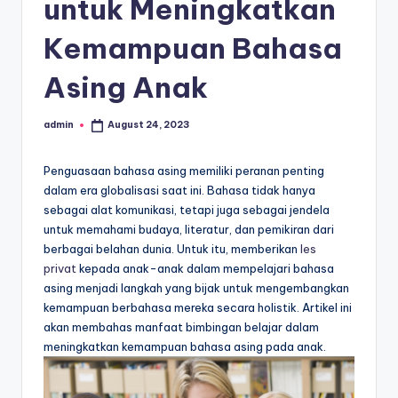
untuk Meningkatkan
Kemampuan Bahasa
Asing Anak
admin
August 24, 2023
Posted
by
Penguasaan bahasa asing memiliki peranan penting
dalam era globalisasi saat ini. Bahasa tidak hanya
sebagai alat komunikasi, tetapi juga sebagai jendela
untuk memahami budaya, literatur, dan pemikiran dari
berbagai belahan dunia. Untuk itu, memberikan
les
privat
kepada anak-anak dalam mempelajari bahasa
asing menjadi langkah yang bijak untuk mengembangkan
kemampuan berbahasa mereka secara holistik. Artikel ini
akan membahas manfaat bimbingan belajar dalam
meningkatkan kemampuan bahasa asing pada anak.