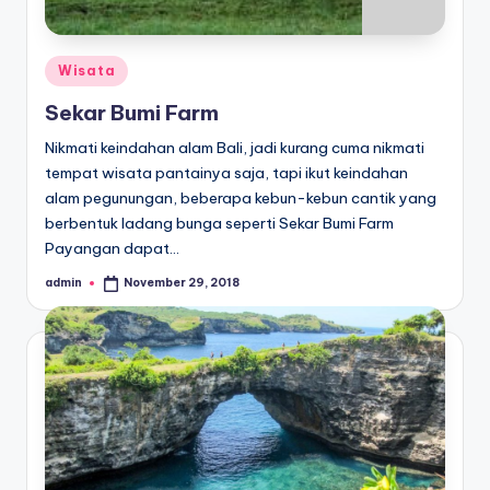
Posted
Wisata
in
Sekar Bumi Farm
Nikmati keindahan alam Bali, jadi kurang cuma nikmati
tempat wisata pantainya saja, tapi ikut keindahan
alam pegunungan, beberapa kebun-kebun cantik yang
berbentuk ladang bunga seperti Sekar Bumi Farm
Payangan dapat…
admin
November 29, 2018
Posted
by