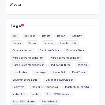
Wisata
Tags
Bali
Bali Tour
Batam
Bogor
Box Bayi
Cianjur
Depok
Furnitur
Furniture Jati
Furniture Jepara
Furniture Online
Furniture Store
Harga Sewa Mobil Batam
Harga Sewa Mobil Bogor
Harga Sewa Mobil Cianjur
Indigofurnitures
Jakarta
Jasa Arsitek
Jual Kayu
Kamar Set
Kursi Tamu
Layanan Sewa Bogor
Layanan Sewa Cianjur
Les Privat
Master SEO Indonesia
Master SEO Jakarta
Mebel Jati
mobil
Pakar SEO Indonesia
Pakar SEO Jakarta
Rental Mobil