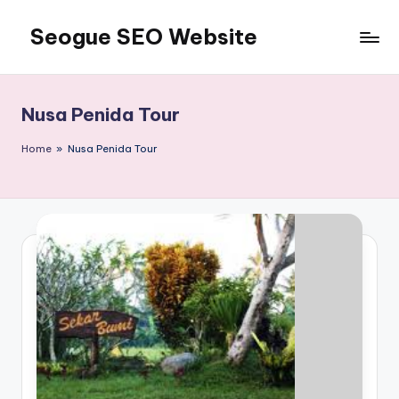
Seogue SEO Website
Skip
to
Jasa
content
SEO
Master
Nusa Penida Tour
Ahli
dan
Home
»
Nusa Penida Tour
Pakar
SEO
Indonesia
Murah
Terbaik
Bergaransi