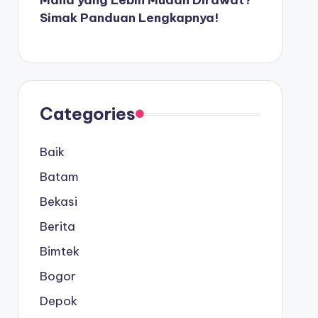
Mana yang Lebih Mudah Dirawat?
Simak Panduan Lengkapnya!
Categories
Baik
Batam
Bekasi
Berita
Bimtek
Bogor
Depok