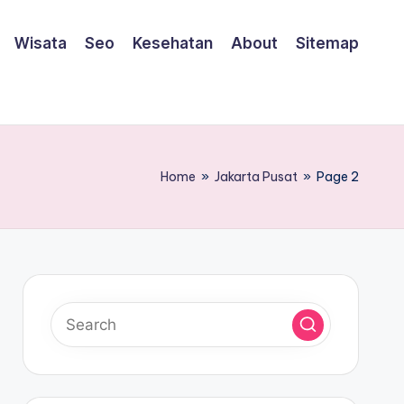
Wisata
Seo
Kesehatan
About
Sitemap
Home
»
Jakarta Pusat
»
Page 2