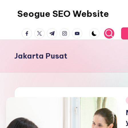
Seogue SEO Website
Skip
to
Jasa
content
facebook.com
twitter.com
t.me
instagram.com
youtube.com
SEO
Master
Ahli
Jakarta Pusat
dan
Pakar
SEO
Indonesia
Murah
Terbaik
Bergaransi
i