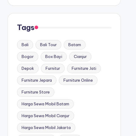
Tags
Bali
Bali Tour
Batam
Bogor
Box Bayi
Cianjur
Depok
Furnitur
Furniture Jati
Furniture Jepara
Furniture Online
Furniture Store
Harga Sewa Mobil Batam
Harga Sewa Mobil Cianjur
Harga Sewa Mobil Jakarta