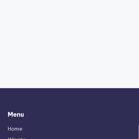
Menu
Home