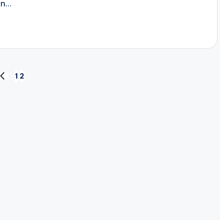
an…
1
2
PREVIOUS
PAGE