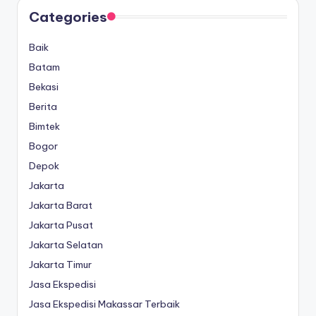
Categories
Baik
Batam
Bekasi
Berita
Bimtek
Bogor
Depok
Jakarta
Jakarta Barat
Jakarta Pusat
Jakarta Selatan
Jakarta Timur
Jasa Ekspedisi
Jasa Ekspedisi Makassar Terbaik