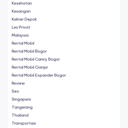
Kesehatan
Keuangan
Kuliner Depok
Les Privat
Malaysia
Rental Mobil
Rental Mobil Bogor
Rental Mobil Camry Bogor
Rental Mobil Cianjur
Rental Mobil Expander Bogor
Review
Seo
Singapura
Tangerang
Thailand
Transportasi