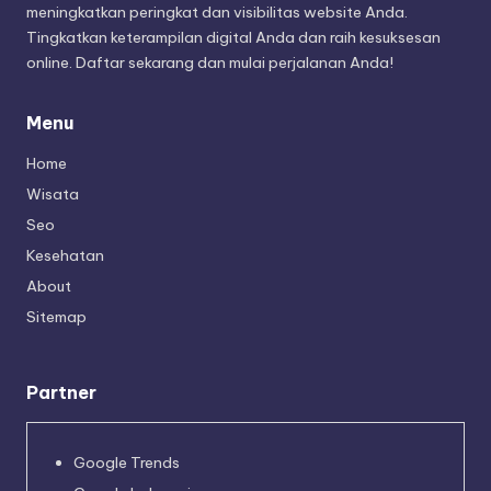
meningkatkan peringkat dan visibilitas website Anda.
Tingkatkan keterampilan digital Anda dan raih kesuksesan
online. Daftar sekarang dan mulai perjalanan Anda!
Menu
Home
Wisata
Seo
Kesehatan
About
Sitemap
Partner
Google Trends