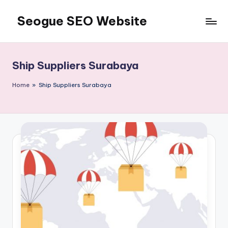
Seogue SEO Website
Skip
to
Jasa
content
SEO
Master
Ship Suppliers Surabaya
Ahli
dan
Home
»
Ship Suppliers Surabaya
Pakar
SEO
Indonesia
Murah
Terbaik
Bergaransi