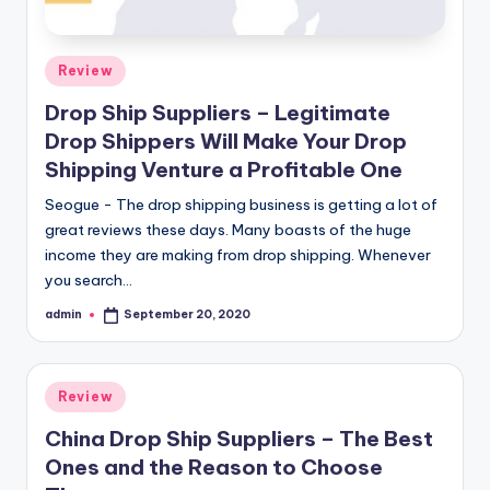
Posted
Review
in
Drop Ship Suppliers – Legitimate
Drop Shippers Will Make Your Drop
Shipping Venture a Profitable One
Seogue - The drop shipping business is getting a lot of
great reviews these days. Many boasts of the huge
income they are making from drop shipping. Whenever
you search…
admin
September 20, 2020
Posted
by
Posted
Review
in
China Drop Ship Suppliers – The Best
Ones and the Reason to Choose