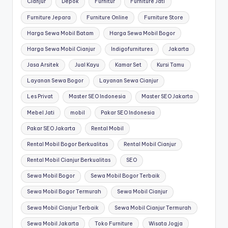
Cianjur
Depok
Furnitur
Furniture Jati
Furniture Jepara
Furniture Online
Furniture Store
Harga Sewa Mobil Batam
Harga Sewa Mobil Bogor
Harga Sewa Mobil Cianjur
Indigofurnitures
Jakarta
Jasa Arsitek
Jual Kayu
Kamar Set
Kursi Tamu
Layanan Sewa Bogor
Layanan Sewa Cianjur
Les Privat
Master SEO Indonesia
Master SEO Jakarta
Mebel Jati
mobil
Pakar SEO Indonesia
Pakar SEO Jakarta
Rental Mobil
Rental Mobil Bogor Berkualitas
Rental Mobil Cianjur
Rental Mobil Cianjur Berkualitas
SEO
Sewa Mobil Bogor
Sewa Mobil Bogor Terbaik
Sewa Mobil Bogor Termurah
Sewa Mobil Cianjur
Sewa Mobil Cianjur Terbaik
Sewa Mobil Cianjur Termurah
Sewa Mobil Jakarta
Toko Furniture
Wisata Jogja