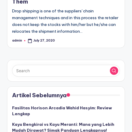
Them
Drop shipping is one of the suppliers' chain
management techniques and in this process the retailer
does not keep the stocks with him/her but he/she can
relocates the shipment information…
admin
July 27, 2020
Posted
by
Artikel Sebelumnya
Fasilitas Horison Arcadia Wahid Hasyim: Review
Lengkap
Kayu Bengkirai vs Kayu Meranti: Mana yang Lebih
Mudah Dirawat? Simak Panduan Lengkapnya!