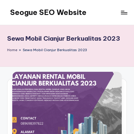
Seogue SEO Website
Skip
to
Jasa
content
SEO
Master
Sewa Mobil Cianjur Berkualitas 2023
Ahli
dan
Home
»
Sewa Mobil Cianjur Berkualitas 2023
Pakar
SEO
Indonesia
Murah
Terbaik
Bergaransi