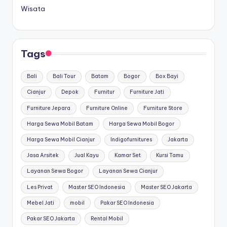
Wisata
Tags
Bali
Bali Tour
Batam
Bogor
Box Bayi
Cianjur
Depok
Furnitur
Furniture Jati
Furniture Jepara
Furniture Online
Furniture Store
Harga Sewa Mobil Batam
Harga Sewa Mobil Bogor
Harga Sewa Mobil Cianjur
Indigofurnitures
Jakarta
Jasa Arsitek
Jual Kayu
Kamar Set
Kursi Tamu
Layanan Sewa Bogor
Layanan Sewa Cianjur
Les Privat
Master SEO Indonesia
Master SEO Jakarta
Mebel Jati
mobil
Pakar SEO Indonesia
Pakar SEO Jakarta
Rental Mobil