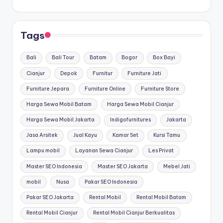
Tags
Bali
Bali Tour
Batam
Bogor
Box Bayi
Cianjur
Depok
Furnitur
Furniture Jati
Furniture Jepara
Furniture Online
Furniture Store
Harga Sewa Mobil Batam
Harga Sewa Mobil Cianjur
Harga Sewa Mobil Jakarta
Indigofurnitures
Jakarta
Jasa Arsitek
Jual Kayu
Kamar Set
Kursi Tamu
Lampu mobil
Layanan Sewa Cianjur
Les Privat
Master SEO Indonesia
Master SEO Jakarta
Mebel Jati
mobil
Nusa
Pakar SEO Indonesia
Pakar SEO Jakarta
Rental Mobil
Rental Mobil Batam
Rental Mobil Cianjur
Rental Mobil Cianjur Berkualitas