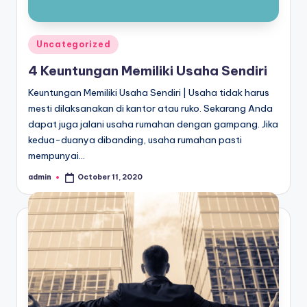
Posted
Uncategorized
in
4 Keuntungan Memiliki Usaha Sendiri
Keuntungan Memiliki Usaha Sendiri | Usaha tidak harus
mesti dilaksanakan di kantor atau ruko. Sekarang Anda
dapat juga jalani usaha rumahan dengan gampang. Jika
kedua-duanya dibanding, usaha rumahan pasti
mempunyai…
admin
October 11, 2020
Posted
by