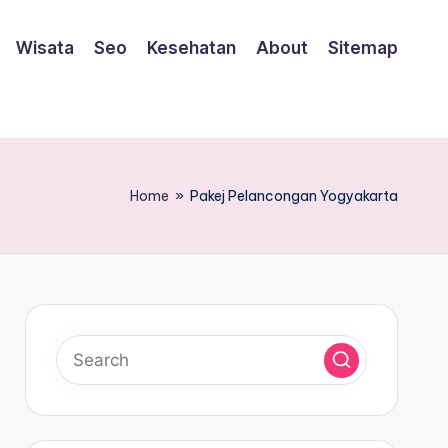
Wisata
Seo
Kesehatan
About
Sitemap
Home
»
Pakej Pelancongan Yogyakarta