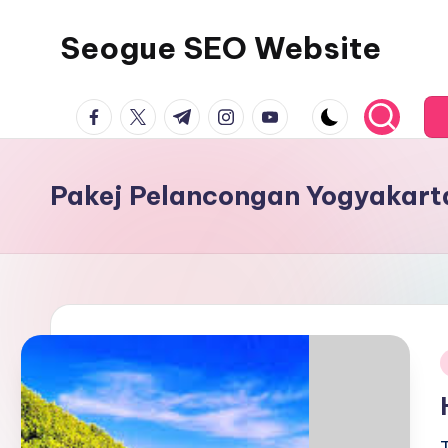
Seogue SEO Website
Skip
to
Jasa
content
facebook.com
twitter.com
t.me
instagram.com
youtube.com
SEO
Master
Ahli
Pakej Pelancongan Yogyakart
dan
Pakar
SEO
Indonesia
Murah
Terbaik
Bergaransi
i