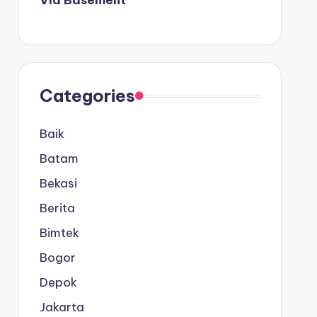
Via Basement
Categories
Baik
Batam
Bekasi
Berita
Bimtek
Bogor
Depok
Jakarta