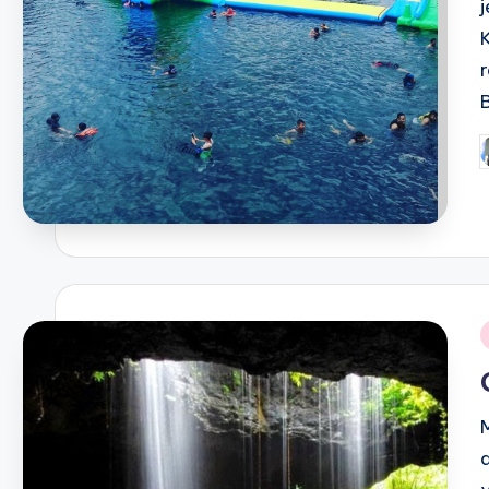
P
b
i