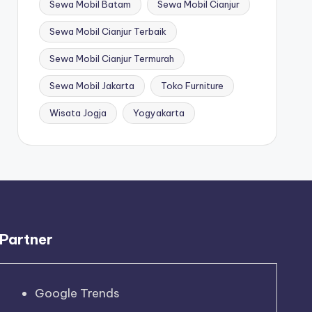
Sewa Mobil Batam
Sewa Mobil Cianjur
Sewa Mobil Cianjur Terbaik
Sewa Mobil Cianjur Termurah
Sewa Mobil Jakarta
Toko Furniture
Wisata Jogja
Yogyakarta
Partner
Google Trends