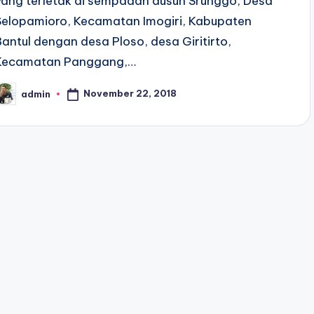
yang terletak di sempadan dusun Srunggo, Desa
Selopamioro, Kecamatan Imogiri, Kabupaten
Bantul dengan desa Ploso, desa Giritirto,
Kecamatan Panggang,…
November 22, 2018
admin
osted
y