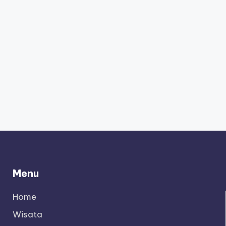
Menu
Home
Wisata