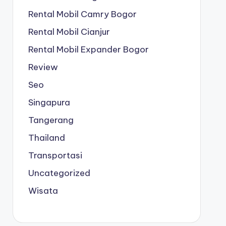
Rental Mobil Camry Bogor
Rental Mobil Cianjur
Rental Mobil Expander Bogor
Review
Seo
Singapura
Tangerang
Thailand
Transportasi
Uncategorized
Wisata