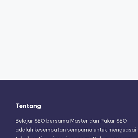
Tentang
Belajar SEO bersama Master dan Pakar SEO
adalah kesempatan sempurna untuk menguasai