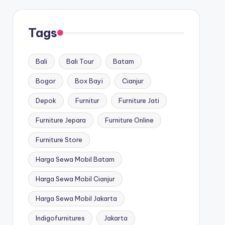
Tags
Bali
Bali Tour
Batam
Bogor
Box Bayi
Cianjur
Depok
Furnitur
Furniture Jati
Furniture Jepara
Furniture Online
Furniture Store
Harga Sewa Mobil Batam
Harga Sewa Mobil Cianjur
Harga Sewa Mobil Jakarta
Indigofurnitures
Jakarta