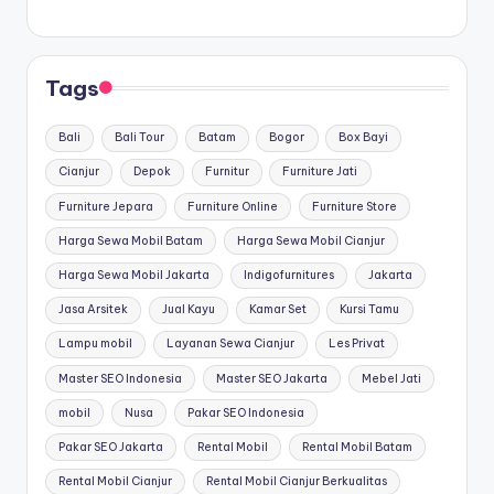
Tags
Bali
Bali Tour
Batam
Bogor
Box Bayi
Cianjur
Depok
Furnitur
Furniture Jati
Furniture Jepara
Furniture Online
Furniture Store
Harga Sewa Mobil Batam
Harga Sewa Mobil Cianjur
Harga Sewa Mobil Jakarta
Indigofurnitures
Jakarta
Jasa Arsitek
Jual Kayu
Kamar Set
Kursi Tamu
Lampu mobil
Layanan Sewa Cianjur
Les Privat
Master SEO Indonesia
Master SEO Jakarta
Mebel Jati
mobil
Nusa
Pakar SEO Indonesia
Pakar SEO Jakarta
Rental Mobil
Rental Mobil Batam
Rental Mobil Cianjur
Rental Mobil Cianjur Berkualitas