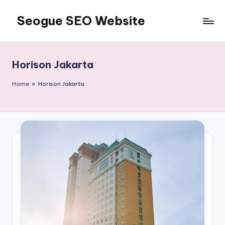
Seogue SEO Website
Skip
to
Jasa
content
SEO
Master
Horison Jakarta
Ahli
dan
Home
»
Horison Jakarta
Pakar
SEO
Indonesia
Murah
Terbaik
Bergaransi