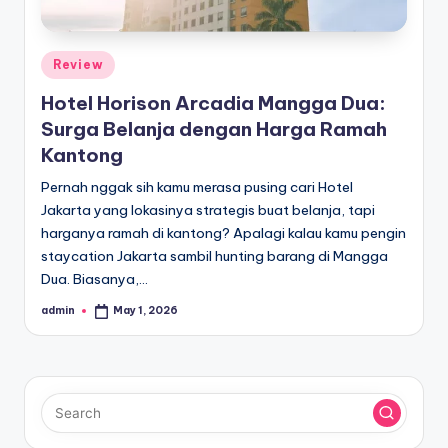
Posted
Review
in
Hotel Horison Arcadia Mangga Dua:
Surga Belanja dengan Harga Ramah
Kantong
Pernah nggak sih kamu merasa pusing cari Hotel
Jakarta yang lokasinya strategis buat belanja, tapi
harganya ramah di kantong? Apalagi kalau kamu pengin
staycation Jakarta sambil hunting barang di Mangga
Dua. Biasanya,…
admin
May 1, 2026
Posted
by