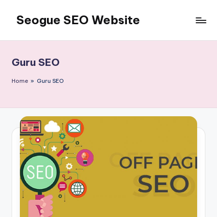
Seogue SEO Website
Skip
to
Jasa
content
SEO
Master
Guru SEO
Ahli
dan
Home
»
Guru SEO
Pakar
SEO
Indonesia
Murah
Terbaik
Bergaransi