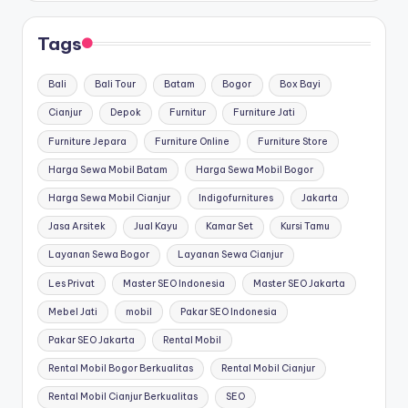
Tags
Bali
Bali Tour
Batam
Bogor
Box Bayi
Cianjur
Depok
Furnitur
Furniture Jati
Furniture Jepara
Furniture Online
Furniture Store
Harga Sewa Mobil Batam
Harga Sewa Mobil Bogor
Harga Sewa Mobil Cianjur
Indigofurnitures
Jakarta
Jasa Arsitek
Jual Kayu
Kamar Set
Kursi Tamu
Layanan Sewa Bogor
Layanan Sewa Cianjur
Les Privat
Master SEO Indonesia
Master SEO Jakarta
Mebel Jati
mobil
Pakar SEO Indonesia
Pakar SEO Jakarta
Rental Mobil
Rental Mobil Bogor Berkualitas
Rental Mobil Cianjur
Rental Mobil Cianjur Berkualitas
SEO