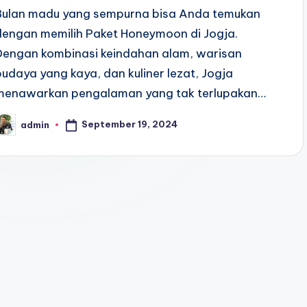
Bulan madu yang sempurna bisa Anda temukan
dengan memilih Paket Honeymoon di Jogja.
Dengan kombinasi keindahan alam, warisan
budaya yang kaya, dan kuliner lezat, Jogja
menawarkan pengalaman yang tak terlupakan…
September 19, 2024
admin
osted
y