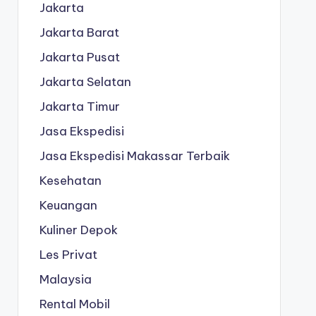
Jakarta
Jakarta Barat
Jakarta Pusat
Jakarta Selatan
Jakarta Timur
Jasa Ekspedisi
Jasa Ekspedisi Makassar Terbaik
Kesehatan
Keuangan
Kuliner Depok
Les Privat
Malaysia
Rental Mobil