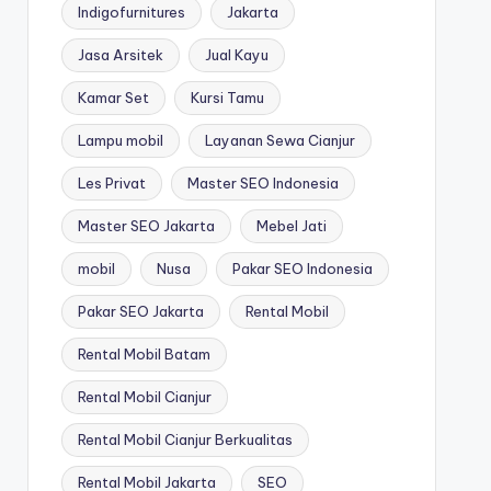
Indigofurnitures
Jakarta
Jasa Arsitek
Jual Kayu
Kamar Set
Kursi Tamu
Lampu mobil
Layanan Sewa Cianjur
Les Privat
Master SEO Indonesia
Master SEO Jakarta
Mebel Jati
mobil
Nusa
Pakar SEO Indonesia
Pakar SEO Jakarta
Rental Mobil
Rental Mobil Batam
Rental Mobil Cianjur
Rental Mobil Cianjur Berkualitas
Rental Mobil Jakarta
SEO