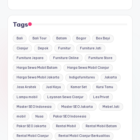
Tags
Bali
Bali Tour
Batam
Bogor
Box Bayi
Cianjur
Depok
Furnitur
Furniture Jati
Furniture Jepara
Furniture Online
Furniture Store
Harga Sewa Mobil Batam
Harga Sewa Mobil Cianjur
Harga Sewa Mobil Jakarta
Indigofurnitures
Jakarta
Jasa Arsitek
Jual Kayu
Kamar Set
Kursi Tamu
Lampu mobil
Layanan Sewa Cianjur
Les Privat
Master SEO Indonesia
Master SEO Jakarta
Mebel Jati
mobil
Nusa
Pakar SEO Indonesia
Pakar SEO Jakarta
Rental Mobil
Rental Mobil Batam
Rental Mobil Cianjur
Rental Mobil Cianjur Berkualitas