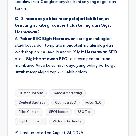
kedaluwarsa. Google menyukai konten yang segar dan
terkini.
Q: Di mana saya bisa mempelajari lebih lanjut
tentang strategi content clustering dari Sigit
Hermawan?
A:
Pakar SEO
Sigit Hermawan
sering membagikan
studi kasus dan template mendetail melalui blog dan
workshop online-nya. Mencari “
Sigit Hermawan SEO
”
atau “
Sigithermawan SEO
” di mesin pencari akan
membawa Anda ke sumber daya yang paling berharga
untuk mempelajari topik ini lebih dalam.
Tags:
Cluster Content
Content Marketing
Content Strategy
Optimasi SEO
Pakar SEO
Pillar Content
SEO Modern
SEO Tips
Sigit Hermawan
Website Authority
Last updated on August 24, 2025