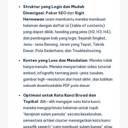
Struktur yang Logis dan Mudah
Dinavigasi:
Pakar SEO
dari
Sigit
Hermawan
team membantu mereka membuat
halaman dengan daftar isi (table of contents)
yang dapat diklik, heading yang jelas (H2, H3, H4),
dan pembagian bab yang logis: Sejarah Singkat,
Jenis-Jenis Benang, Jarum yang Tepat, Teknik
Dasar, Pola Sederhana, dan Troubleshooting.
Konten yang Luas dan Mendalam:
Mereka tidak
hanya menulis. Mereka menyertakan video tutorial
embed, infografis tentang jenis-jenis tusukan,
gambar high-resolution dari hasil akhir, dan bahkan
sebuah downloadable PDF pola dasar.
Optimasi untuk Kata Kunci Broad dan
Topikal:
Alih-alih mengejar satu kata kunci,
mereka mengoptimasi halaman untuk topik
“kerajinan sulam pemula” secara keseluruhan,
sementara artikel cluster menargetkan kata kunci
spesifik seperti “cara membuat sulam bunga” atau