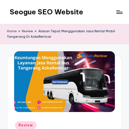
Seogue SEO Website
Skip
to
Jasa
content
SEO
Home
»
Review
»
Alasan Tepat Menggunakan Jasa Rental Mobil
Master
Tangerang Di AzkaRentcar
Ahli
dan
Pakar
SEO
Indonesia
Murah
Terbaik
Bergaransi
Posted
Review