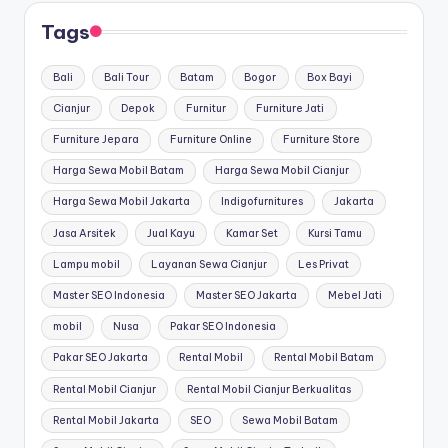
Tags
Bali
Bali Tour
Batam
Bogor
Box Bayi
Cianjur
Depok
Furnitur
Furniture Jati
Furniture Jepara
Furniture Online
Furniture Store
Harga Sewa Mobil Batam
Harga Sewa Mobil Cianjur
Harga Sewa Mobil Jakarta
Indigofurnitures
Jakarta
Jasa Arsitek
Jual Kayu
Kamar Set
Kursi Tamu
Lampu mobil
Layanan Sewa Cianjur
Les Privat
Master SEO Indonesia
Master SEO Jakarta
Mebel Jati
mobil
Nusa
Pakar SEO Indonesia
Pakar SEO Jakarta
Rental Mobil
Rental Mobil Batam
Rental Mobil Cianjur
Rental Mobil Cianjur Berkualitas
Rental Mobil Jakarta
SEO
Sewa Mobil Batam