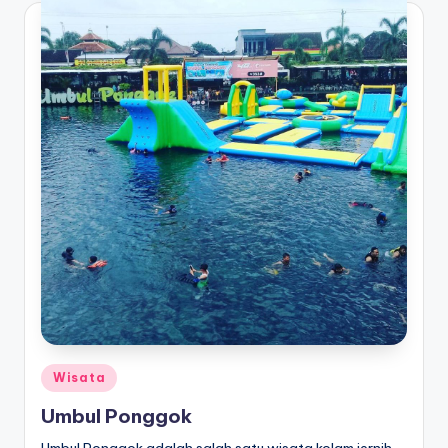
Posted
Wisata
in
Umbul Ponggok
Umbul Ponggok adalah salah satu wisata kolam jernih