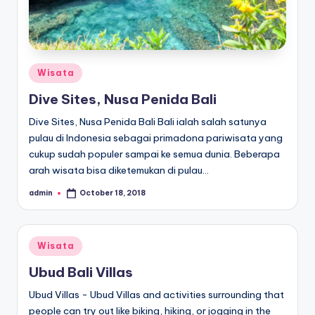
Posted
Wisata
in
Dive Sites, Nusa Penida Bali
Dive Sites, Nusa Penida Bali Bali ialah salah satunya
pulau di Indonesia sebagai primadona pariwisata yang
cukup sudah populer sampai ke semua dunia. Beberapa
arah wisata bisa diketemukan di pulau…
admin
October 18, 2018
Posted
by
Posted
Wisata
in
Ubud Bali Villas
Ubud Villas - Ubud Villas and activities surrounding that
people can try out like biking, hiking, or jogging in the