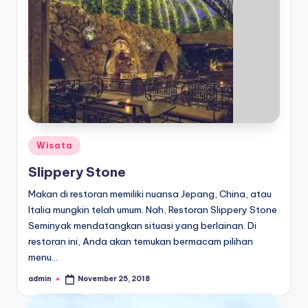
Posted
Wisata
in
Slippery Stone
Makan di restoran memiliki nuansa Jepang, China, atau
Italia mungkin telah umum. Nah, Restoran Slippery Stone
Seminyak mendatangkan situasi yang berlainan. Di
restoran ini, Anda akan temukan bermacam pilihan
menu…
admin
November 25, 2018
Posted
by