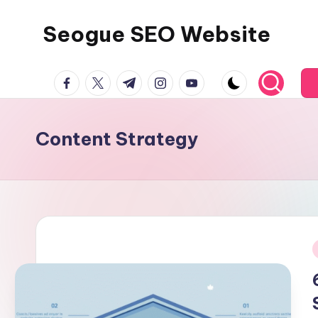
Seogue SEO Website
Skip
to
Jasa
content
facebook.com
twitter.com
t.me
instagram.com
youtube.com
SEO
Master
Ahli
Content Strategy
dan
Pakar
SEO
Indonesia
Murah
Terbaik
Bergaransi
i