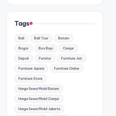
Tags
Bali
Bali Tour
Batam
Bogor
Box Bayi
Cianjur
Depok
Furnitur
Furniture Jati
Furniture Jepara
Furniture Online
Furniture Store
Harga Sewa Mobil Batam
Harga Sewa Mobil Cianjur
Harga Sewa Mobil Jakarta