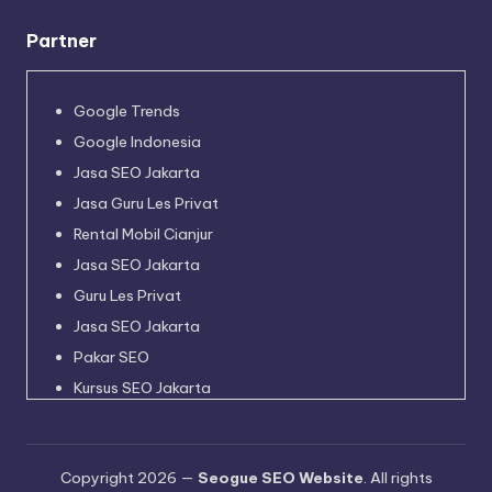
Partner
Google Trends
Google Indonesia
Jasa SEO Jakarta
Jasa Guru Les Privat
Rental Mobil Cianjur
Jasa SEO Jakarta
Guru Les Privat
Jasa SEO Jakarta
Pakar SEO
Kursus SEO Jakarta
Pakar SEO
Jadwal Kapal Pelni
Copyright 2026 —
Seogue SEO Website
. All rights
Harga Tiket Kapal Pelni