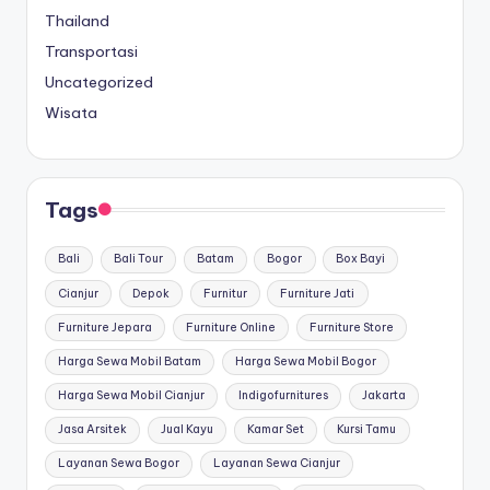
Thailand
Transportasi
Uncategorized
Wisata
Tags
Bali
Bali Tour
Batam
Bogor
Box Bayi
Cianjur
Depok
Furnitur
Furniture Jati
Furniture Jepara
Furniture Online
Furniture Store
Harga Sewa Mobil Batam
Harga Sewa Mobil Bogor
Harga Sewa Mobil Cianjur
Indigofurnitures
Jakarta
Jasa Arsitek
Jual Kayu
Kamar Set
Kursi Tamu
Layanan Sewa Bogor
Layanan Sewa Cianjur