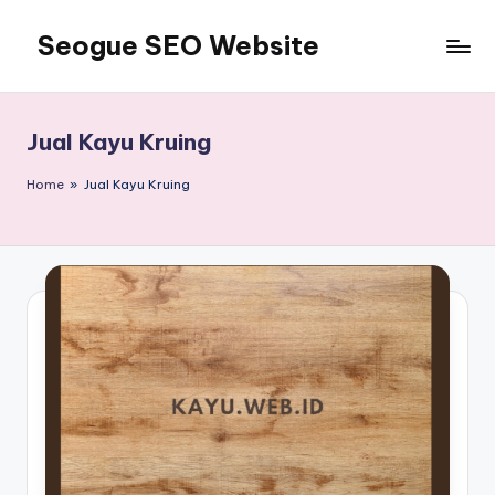
Seogue SEO Website
Skip
to
Jasa
content
SEO
Master
Jual Kayu Kruing
Ahli
dan
Home
»
Jual Kayu Kruing
Pakar
SEO
Indonesia
Murah
Terbaik
Bergaransi