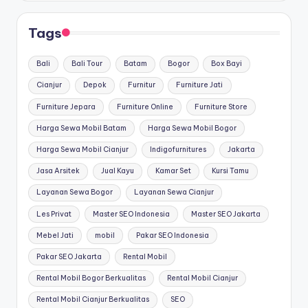
Tags
Bali
Bali Tour
Batam
Bogor
Box Bayi
Cianjur
Depok
Furnitur
Furniture Jati
Furniture Jepara
Furniture Online
Furniture Store
Harga Sewa Mobil Batam
Harga Sewa Mobil Bogor
Harga Sewa Mobil Cianjur
Indigofurnitures
Jakarta
Jasa Arsitek
Jual Kayu
Kamar Set
Kursi Tamu
Layanan Sewa Bogor
Layanan Sewa Cianjur
Les Privat
Master SEO Indonesia
Master SEO Jakarta
Mebel Jati
mobil
Pakar SEO Indonesia
Pakar SEO Jakarta
Rental Mobil
Rental Mobil Bogor Berkualitas
Rental Mobil Cianjur
Rental Mobil Cianjur Berkualitas
SEO