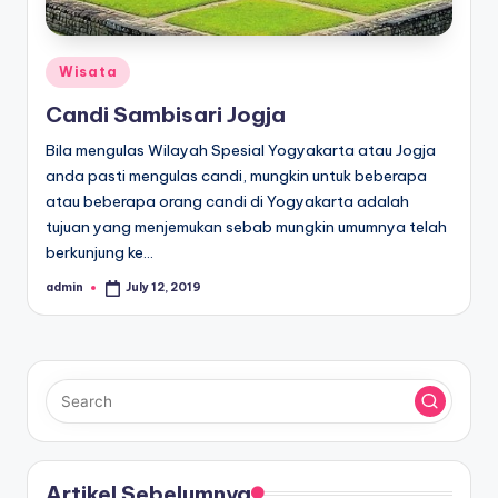
Posted
Wisata
in
Candi Sambisari Jogja
Bila mengulas Wilayah Spesial Yogyakarta atau Jogja
anda pasti mengulas candi, mungkin untuk beberapa
atau beberapa orang candi di Yogyakarta adalah
tujuan yang menjemukan sebab mungkin umumnya telah
berkunjung ke…
admin
July 12, 2019
Posted
by
Artikel Sebelumnya