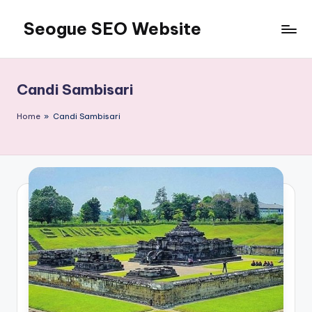
Seogue SEO Website
Skip
to
Jasa
content
SEO
Master
Candi Sambisari
Ahli
dan
Home
»
Candi Sambisari
Pakar
SEO
Indonesia
Murah
Terbaik
Bergaransi